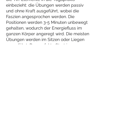
einbezieht: die Übungen werden passiv
und ohne Kraft ausgeführt, wobei die
Faszien angesprochen werden. Die
Positionen werden 3-5 Minuten unbewegt
gehalten, wodurch der Energiefluss im
ganzen Körper angeregt wird. Die meisten
Übungen werden im Sitzen oder Liegen
ausgeführt. Der perfekte Start ins
Wochenende!
Diese Veranstaltung
teilen
Mehr
Yoga
mit Jeanne