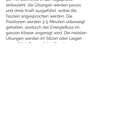
einbezieht: die Übungen werden passiv
und ohne Kraft ausgeführt, wobei die
Faszien angesprochen werden. Die
Positionen werden 3-5 Minuten unbewegt
gehalten, wodurch der Energiefluss im
ganzen Körper angeregt wird. Die meisten
Übungen werden im Sitzen oder Liegen
ausgeführt. Der perfekte Start ins
Wochenende!
- Preis: 30 CHF / EUR -
Diese Veranstaltung
teilen
Mehr
Yoga
mit Jeanne