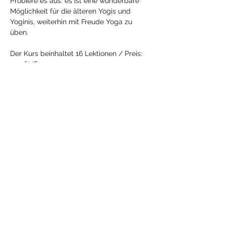
Probiere es aus: es ist eine wunderbare 
Möglichkeit für die älteren Yogis und 
Yoginis, weiterhin mit Freude Yoga zu 
üben.
Der Kurs beinhaltet 16 Lektionen / Preis: 
352 CHF
Halber Kurs à 8 Lektionen: 176 CHF
Antworten
Diese Veranstaltung
teilen