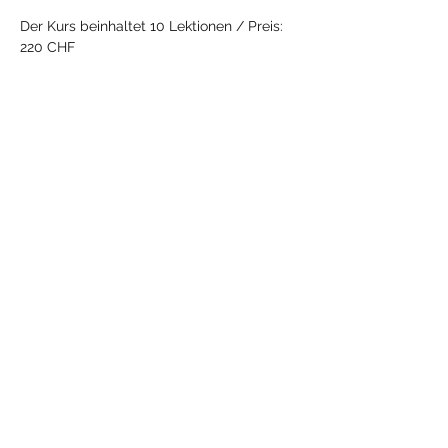
Der Kurs beinhaltet 10 Lektionen / Preis: 
220 CHF
Halber Kurs à 5 Lektionen: 115 CHF
Der Kurs findet nicht in den Schulferien 
und am 28. Mai 2025 statt.
Diese Veranstaltung
teilen
Mehr
Yoga
mit Jeanne