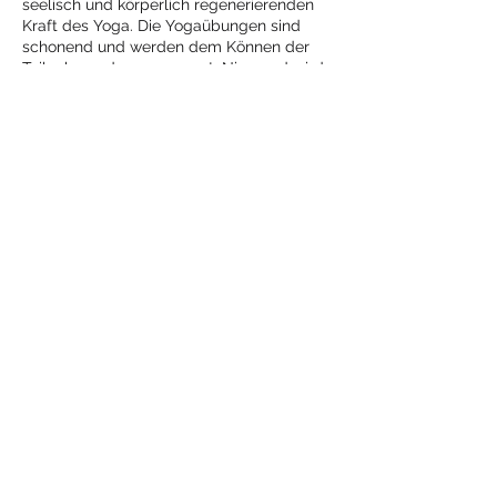
seelisch und körperlich regenerierenden
Kraft des Yoga. Die Yogaübungen sind
schonend und werden dem Können der
Teilnehmenden angepasst. Niemand wird
überfordert und ein Einstieg ist jederzeit
möglich.
Diese Veranstaltung
teilen
Mehr
Yoga
mit Jeanne
yoga-mit-jeanne@hotmail.com
ayurveda-mit-jeanne@hotmail.com
+41 (0) 783 003 937