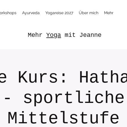
orkshops
Ayurveda
Yogareise 2027
Über mich
Mehr
Mehr
Yoga
mit Jeanne
e Kurs: Hath
- sportliche
Mittelstufe