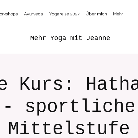
orkshops
Ayurveda
Yogareise 2027
Über mich
Mehr
Mehr
Yoga
mit Jeanne
e Kurs: Hath
- sportliche
Mittelstufe