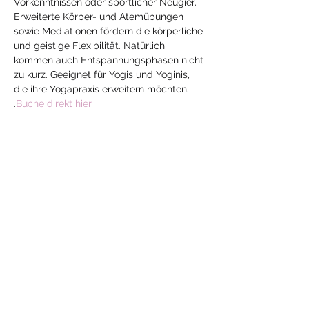
Vorkenntnissen oder sportlicher Neugier. 
Erweiterte Körper- und Atemübungen 
sowie Mediationen fördern die körperliche 
und geistige Flexibilität. Natürlich 
kommen auch Entspannungsphasen nicht 
zu kurz. Geeignet für Yogis und Yoginis, 
die ihre Yogapraxis erweitern möchten.
.
Buche direkt hier
Diese Veranstaltung
teilen
Mehr
Yoga
mit Jeanne
yoga-mit-jeanne@hotmail.com