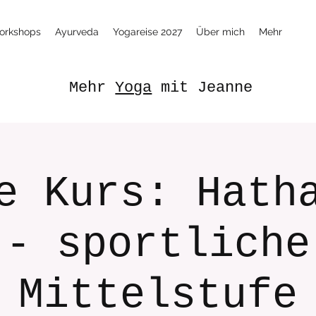
orkshops
Ayurveda
Yogareise 2027
Über mich
Mehr
Mehr
Yoga
mit Jeanne
e Kurs: Hath
- sportliche
Mittelstufe