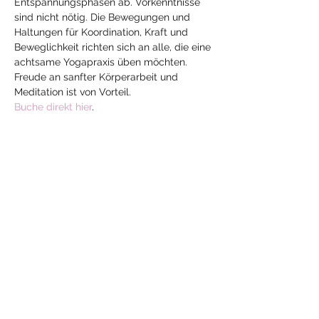
Entspannungsphasen ab. Vorkenntnisse 
sind nicht nötig. Die Bewegungen und 
Haltungen für Koordination, Kraft und 
Beweglichkeit richten sich an alle, die eine 
achtsame Yogapraxis üben möchten. 
Freude an sanfter Körperarbeit und 
Meditation ist von Vorteil.
Buche direkt hier
.
Diese Veranstaltung
teilen
Mehr
Yoga
mit Jeanne
yoga-mit-jeanne@hotmail.com