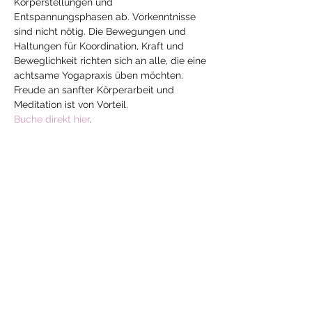
Körperstellungen und 
Entspannungsphasen ab. Vorkenntnisse 
sind nicht nötig. Die Bewegungen und 
Haltungen für Koordination, Kraft und 
Beweglichkeit richten sich an alle, die eine 
achtsame Yogapraxis üben möchten. 
Freude an sanfter Körperarbeit und 
Meditation ist von Vorteil.
Buche direkt hier
.
Diese Veranstaltung
teilen
Mehr
Yoga
mit Jeanne
yoga-mit-jeanne@hotmail.com