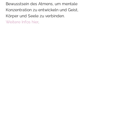
Bewusstsein des Atmens, um mentale 
Konzentration zu entwickeln und Geist, 
Körper und Seele zu verbinden.
Weitere Infos hier
.
Diese Veranstaltung
teilen
Mehr
Yoga
mit Jeanne
yoga-mit-jeanne@hotmail.com
ayurveda-mit-jeanne@hotmail.com