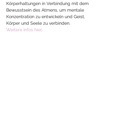
Körperhaltungen in Verbindung mit dem 
Bewusstsein des Atmens, um mentale 
Konzentration zu entwickeln und Geist, 
Körper und Seele zu verbinden.
Weitere Infos hier
.
Diese Veranstaltung
teilen
Mehr
Yoga
mit Jeanne
yoga-mit-jeanne@hotmail.com