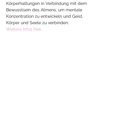
Körperhaltungen in Verbindung mit dem 
Bewusstsein des Atmens, um mentale 
Konzentration zu entwickeln und Geist, 
Körper und Seele zu verbinden.
Weitere Infos hier
.
Diese Veranstaltung
teilen
Mehr
Yoga
mit Jeanne
yoga-mit-jeanne@hotmail.com