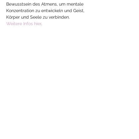
Bewusstsein des Atmens, um mentale 
Konzentration zu entwickeln und Geist, 
Körper und Seele zu verbinden.
Weitere Infos hier
.
Diese Veranstaltung
teilen
Mehr
Yoga
mit Jeanne
yoga-mit-jeanne@hotmail.com
ayurveda-mit-jeanne@hotmail.com