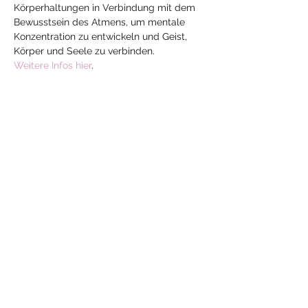
Körperhaltungen in Verbindung mit dem 
Bewusstsein des Atmens, um mentale 
Konzentration zu entwickeln und Geist, 
Körper und Seele zu verbinden.
Weitere Infos hier
.
Diese Veranstaltung
teilen
Mehr
Yoga
mit Jeanne
yoga-mit-jeanne@hotmail.com