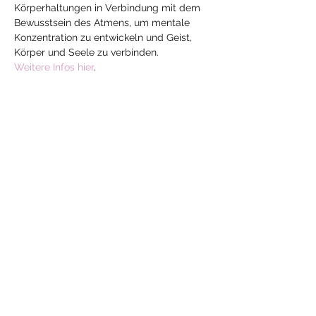
Körperhaltungen in Verbindung mit dem 
Bewusstsein des Atmens, um mentale 
Konzentration zu entwickeln und Geist, 
Körper und Seele zu verbinden.
Weitere Infos hier
.
Diese Veranstaltung
teilen
Mehr
Yoga
mit Jeanne
yoga-mit-jeanne@hotmail.com