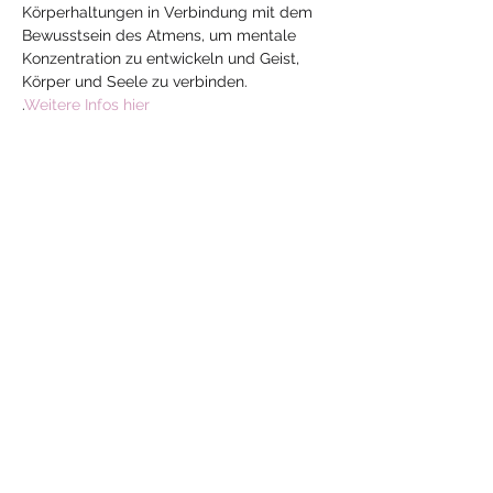
Körperhaltungen in Verbindung mit dem 
Bewusstsein des Atmens, um mentale 
Konzentration zu entwickeln und Geist, 
Körper und Seele zu verbinden.
.
Weitere Infos hier
Diese Veranstaltung
teilen
Mehr
Yoga
mit Jeanne
yoga-mit-jeanne@hotmail.com