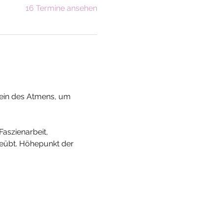
16 Termine ansehen
ein des Atmens, um 
aszienarbeit, 
eübt. Höhepunkt der 