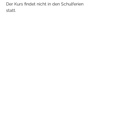
Der Kurs findet nicht in den Schulferien 
statt. 
Antworten
Diese Veranstaltung
teilen
Mehr
Yoga
mit Jeanne