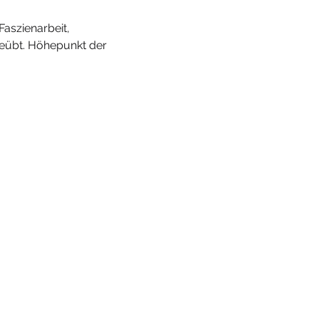
aszienarbeit, 
eübt. Höhepunkt der 