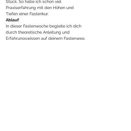
Stück. So habe ich schon viel 
Praxiserfahrung mit den Höhen und 
Tiefen einer Fastenkur.
Ablauf
:
In dieser Fastenwoche begleite ich dich 
durch theoretische Anleitung und 
Erfahrungswissen auf deinem Fastenweg. 
Während des Fastens reinigen wir Magen 
und Darm und nehmen nur Kräutertees, 
Säfte und Gemüsebrühe zu uns. Du 
fastest bei dir zu Hause und kannst im 
Rahmen deines Wohlbefindens deinem 
Alltag nachgehen.
Mehr anzeigen
Diese Veranstaltung
teilen